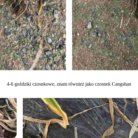
4-6 goździki czosnkowe, znam również jako czosnek Cangshan