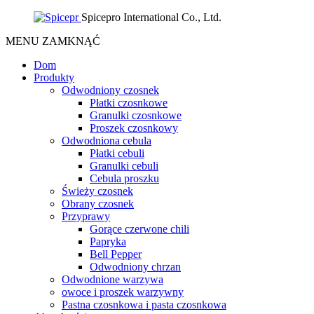
Spicepro International Co., Ltd.
MENU
ZAMKNĄĆ
Dom
Produkty
Odwodniony czosnek
Płatki czosnkowe
Granulki czosnkowe
Proszek czosnkowy
Odwodniona cebula
Płatki cebuli
Granulki cebuli
Cebula proszku
Świeży czosnek
Obrany czosnek
Przyprawy
Gorące czerwone chili
Papryka
Bell Pepper
Odwodniony chrzan
Odwodnione warzywa
owoce i proszek warzywny
Pastna czosnkowa i pasta czosnkowa