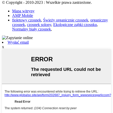
© Copyright - 2010-2023 : Wszelkie prawa zastrzeżone.
Mapa witryny
AMP Mobile
fioletowy czosnek
,
Świeży organicznie czosnek
,
organiczny
czosnek
,
czosnek solony
,
Ekologiczne ząbki czosnku
,
Normalny biały czosnek
,
Wysłać email
x