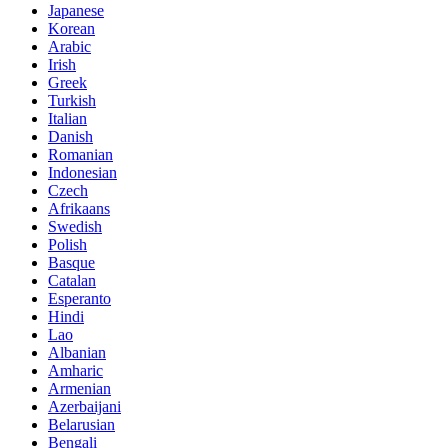
Japanese
Korean
Arabic
Irish
Greek
Turkish
Italian
Danish
Romanian
Indonesian
Czech
Afrikaans
Swedish
Polish
Basque
Catalan
Esperanto
Hindi
Lao
Albanian
Amharic
Armenian
Azerbaijani
Belarusian
Bengali