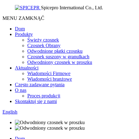
Spicepro International Co., Ltd.
MENU
ZAMKNĄĆ
Dom
Produkty
Świeży czosnek
Czosnek Obrany
Odwodnione płatki czosnku
Czosnek suszony w granulkach
Odwodniony czosnek w proszku
Aktualności
Wiadomości Firmowe
Wiadomości branżowe
Często zadawane pytania
O nas
Proces produkcji
Skontaktuj się z nami
English
Dom